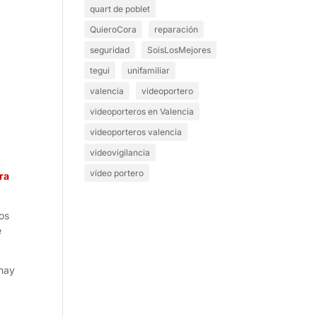
quart de poblet
QuieroCora
reparación
seguridad
SoisLosMejores
tegui
unifamiliar
valencia
videoportero
videoporteros en Valencia
videoporteros valencia
videovigilancia
vídeo portero
ra
os
e
 hay