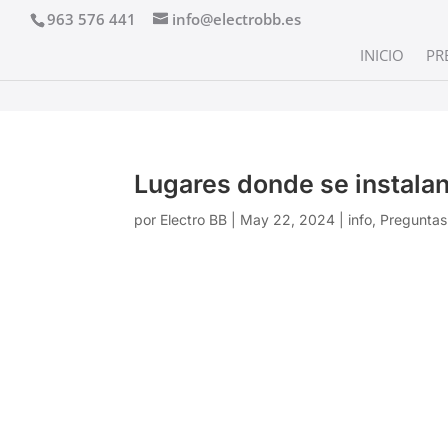
963 576 441
info@electrobb.es
INICIO
PR
Lugares donde se instal
por
Electro BB
|
May 22, 2024
|
info
,
Preguntas