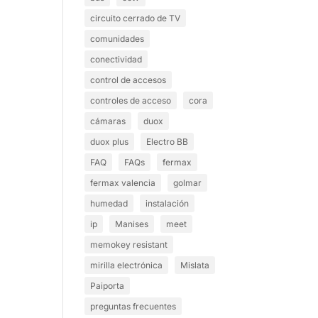
circuito cerrado de TV
comunidades
conectividad
control de accesos
controles de acceso
cora
cámaras
duox
duox plus
Electro BB
FAQ
FAQs
fermax
fermax valencia
golmar
humedad
instalación
ip
Manises
meet
memokey resistant
mirilla electrónica
Mislata
Paiporta
preguntas frecuentes