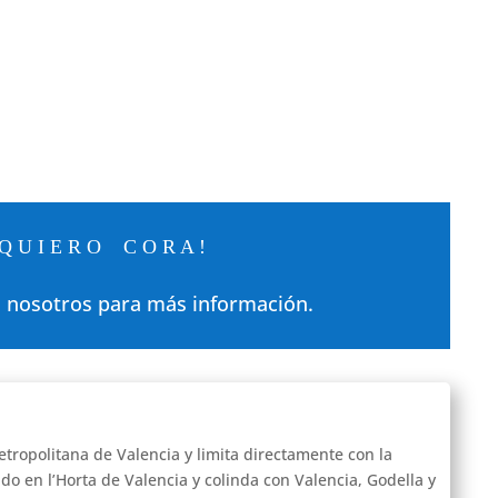
 Q U I E R O C O R A !
 nosotros para más información.
etropolitana de Valencia y limita directamente con la
do en l’Horta de Valencia y colinda con Valencia, Godella y