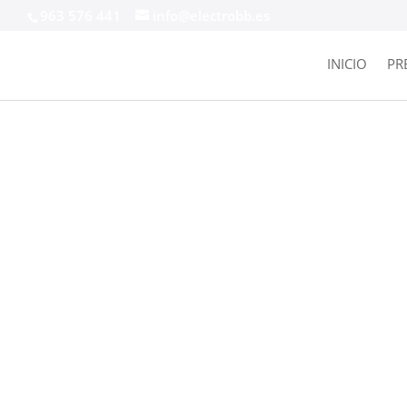
963 576 441
info@electrobb.es
INICIO
PR