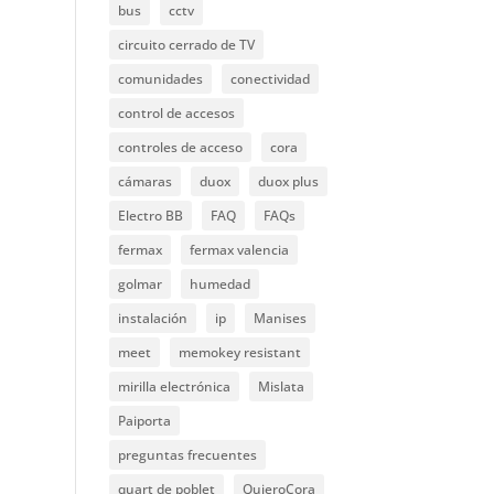
bus
cctv
circuito cerrado de TV
comunidades
conectividad
control de accesos
controles de acceso
cora
cámaras
duox
duox plus
Electro BB
FAQ
FAQs
fermax
fermax valencia
golmar
humedad
instalación
ip
Manises
meet
memokey resistant
mirilla electrónica
Mislata
Paiporta
preguntas frecuentes
quart de poblet
QuieroCora