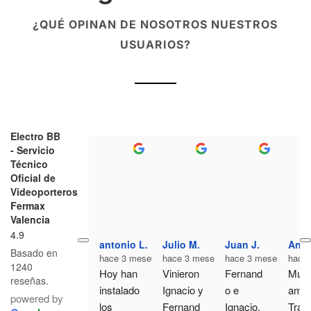
¿QUÉ OPINAN DE NOSOTROS NUESTROS
USUARIOS?
Electro BB
- Servicio
Técnico
Oficial de
Videoporteros
Fermax
Valencia
4.9
antonio L.
Julio M.
Juan J.
Anto
Basado en
hace 3 meses
hace 3 meses
hace 3 meses
hace
1240
Hoy han 
Vinieron 
Fernand
Muy 
reseñas.
instalado 
Ignacio y 
o e 
amabl
powered by
los 
Fernand
Ignacio, 
Trato 