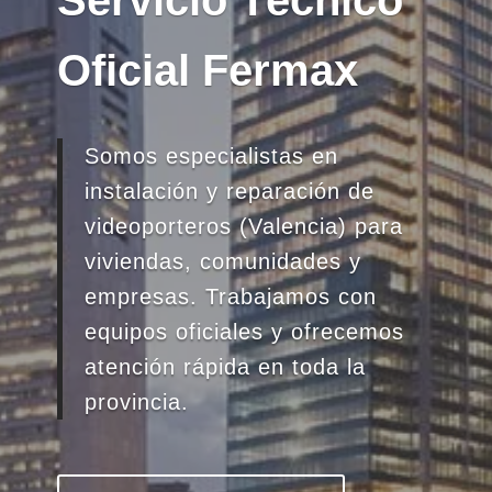
Servicio Técnico
Oficial Fermax
Somos especialistas en
instalación y reparación de
videoporteros (Valencia) para
viviendas, comunidades y
empresas. Trabajamos con
equipos oficiales y ofrecemos
atención rápida en toda la
provincia.