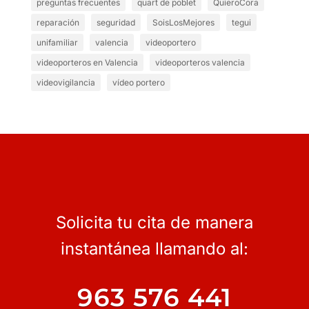
preguntas frecuentes
quart de poblet
QuieroCora
reparación
seguridad
SoisLosMejores
tegui
unifamiliar
valencia
videoportero
videoporteros en Valencia
videoporteros valencia
videovigilancia
vídeo portero
Solicita tu cita de manera
instantánea llamando al:
963 576 441