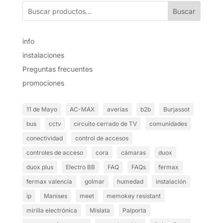
Buscar
info
instalaciones
Preguntas frecuentes
promociones
11 de Mayo
AC-MAX
averías
b2b
Burjassot
bus
cctv
circuito cerrado de TV
comunidades
conectividad
control de accesos
controles de acceso
cora
cámaras
duox
duox plus
Electro BB
FAQ
FAQs
fermax
fermax valencia
golmar
humedad
instalación
ip
Manises
meet
memokey resistant
mirilla electrónica
Mislata
Paiporta