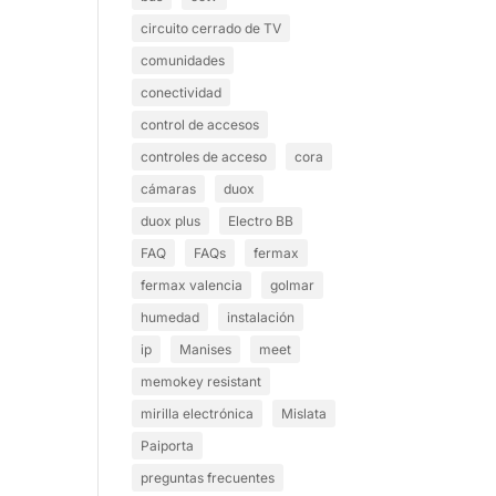
circuito cerrado de TV
comunidades
conectividad
control de accesos
controles de acceso
cora
cámaras
duox
duox plus
Electro BB
FAQ
FAQs
fermax
fermax valencia
golmar
humedad
instalación
ip
Manises
meet
memokey resistant
mirilla electrónica
Mislata
Paiporta
preguntas frecuentes