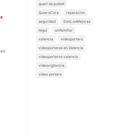
quart de poblet
QuieroCora
reparación
ax
seguridad
SoisLosMejores
tegui
unifamiliar
valencia
videoportero
videoporteros en Valencia
más
videoporteros valencia
videovigilancia
vídeo portero