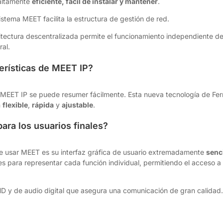
 altamente
eficiente, fácil de instalar y mantener
.
sistema MEET facilita la estructura de gestión de red.
uitectura descentralizada permite el funcionamiento independiente d
ral.
terísticas de MEET IP?
ía MEET IP se puede resumer fácilmente. Esta nueva tecnología de Fe
n
flexible
,
rápida
y
ajustable
.
ara los usuarios finales?
a de usar MEET es su interfaz gráfica de usuario extremadamente
senci
ales para representar cada función individual, permitiendo el acceso a
D y de audio digital que asegura una comunicación de gran calida