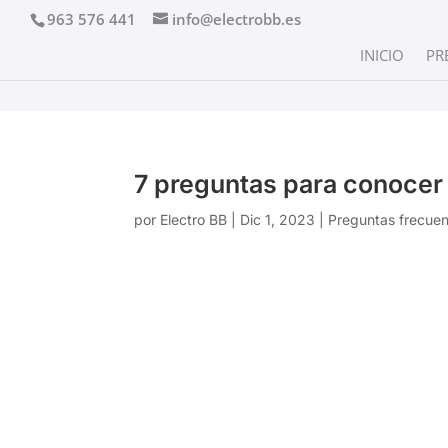
963 576 441
info@electrobb.es
INICIO
PR
7 preguntas para conocer
por
Electro BB
|
Dic 1, 2023
|
Preguntas frecue