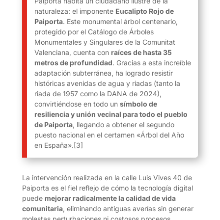
Paiporta habita un ciudadano ilustre de la
naturaleza: el imponente
Eucalipto Rojo de
Paiporta
.
Este monumental árbol centenario,
protegido por el Catálogo de Árboles
Monumentales y Singulares de la Comunitat
Valenciana, cuenta con
raíces de hasta 35
metros de profundidad
.
Gracias a esta increíble
adaptación subterránea, ha logrado resistir
históricas avenidas de agua y riadas (tanto la
riada de 1957 como la DANA de 2024),
convirtiéndose en todo un
símbolo de
resiliencia y unión vecinal para todo el pueblo
de Paiporta
, llegando a obtener el segundo
puesto nacional en el certamen «Árbol del Año
en España».
[3]
La intervención realizada en la calle Luis Vives 40 de
Paiporta es el fiel reflejo de cómo la tecnología digital
puede
mejorar radicalmente la calidad de vida
comunitaria
, eliminando antiguas averías sin generar
molestas perturbaciones ni costosos procesos