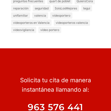
preguntas frecuentes
quart de poblet
QuieroCora
reparación
seguridad
SoisLosMejores
tegui
unifamiliar
valencia
videoportero
videoporteros en Valencia
videoporteros valencia
videovigilancia
vídeo portero
Solicita tu cita de manera
instantánea llamando al:
963 576 441