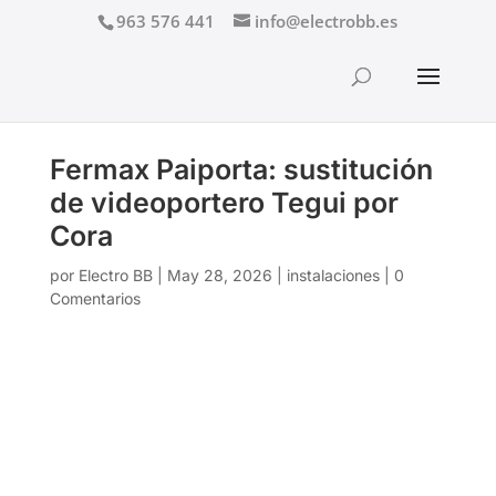
963 576 441
info@electrobb.es
Fermax Paiporta: sustitución
de videoportero Tegui por
Cora
por
Electro BB
|
May 28, 2026
|
instalaciones
|
0
Comentarios