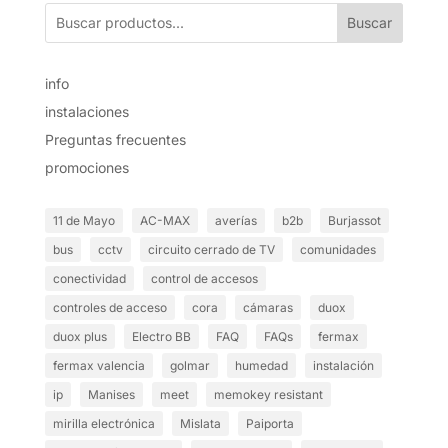
Buscar
info
instalaciones
Preguntas frecuentes
promociones
11 de Mayo
AC-MAX
averías
b2b
Burjassot
bus
cctv
circuito cerrado de TV
comunidades
conectividad
control de accesos
controles de acceso
cora
cámaras
duox
duox plus
Electro BB
FAQ
FAQs
fermax
fermax valencia
golmar
humedad
instalación
ip
Manises
meet
memokey resistant
mirilla electrónica
Mislata
Paiporta