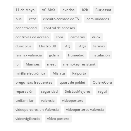
11 de Mayo
AC-MAX
averías
b2b
Burjassot
bus
cctv
circuito cerrado de TV
comunidades
conectividad
control de accesos
controles de acceso
cora
cámaras
duox
duox plus
Electro BB
FAQ
FAQs
fermax
fermax valencia
golmar
humedad
instalación
ip
Manises
meet
memokey resistant
mirilla electrónica
Mislata
Paiporta
preguntas frecuentes
quart de poblet
QuieroCora
reparación
seguridad
SoisLosMejores
tegui
unifamiliar
valencia
videoportero
videoporteros en Valencia
videoporteros valencia
videovigilancia
vídeo portero