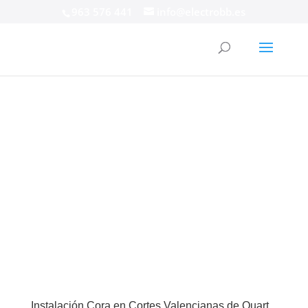
963 576 441
info@electrobb.es
Instalación Cora en Cortes Valencianas de Quart