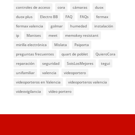
controles de acceso
cora
cámaras
duox
duox plus
Electro BB
FAQ
FAQs
fermax
fermax valencia
golmar
humedad
instalación
ip
Manises
meet
memokey resistant
mirilla electrónica
Mislata
Paiporta
preguntas frecuentes
quart de poblet
QuieroCora
reparación
seguridad
SoisLosMejores
tegui
unifamiliar
valencia
videoportero
videoporteros en Valencia
videoporteros valencia
videovigilancia
vídeo portero