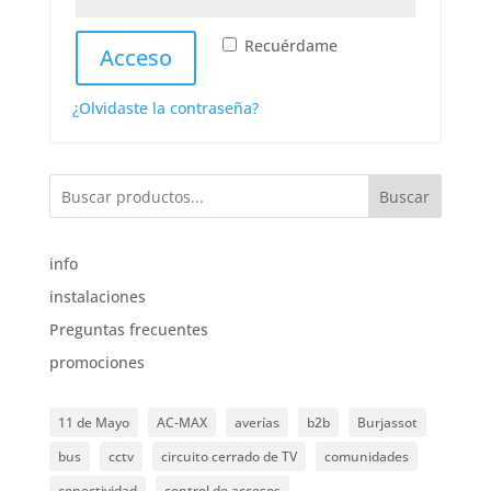
Recuérdame
Acceso
¿Olvidaste la contraseña?
Buscar
info
instalaciones
Preguntas frecuentes
promociones
11 de Mayo
AC-MAX
averías
b2b
Burjassot
bus
cctv
circuito cerrado de TV
comunidades
conectividad
control de accesos