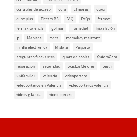
controles de acceso
cora
cámaras
duox
duox plus
Electro BB
FAQ
FAQs
fermax
fermax valencia
golmar
humedad
instalación
ip
Manises
meet
memokey resistant
mirilla electrónica
Mislata
Paiporta
preguntas frecuentes
quart de poblet
QuieroCora
reparación
seguridad
SoisLosMejores
tegui
unifamiliar
valencia
videoportero
videoporteros en Valencia
videoporteros valencia
videovigilancia
vídeo portero