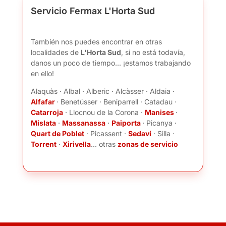
Servicio Fermax L'Horta Sud
También nos puedes encontrar en otras
localidades de
L'Horta Sud
, si no está todavía,
danos un poco de tiempo... ¡estamos trabajando
en ello!
Alaquàs · Albal · Alberic · Alcàsser · Aldaia ·
Alfafar
· Benetússer · Beniparrell · Catadau ·
Catarroja
· Llocnou de la Corona ·
Manises
·
Mislata
·
Massanassa
·
Paiporta
· Picanya ·
Quart de Poblet
· Picassent ·
Sedaví
· Silla ·
Torrent
·
Xirivella
... otras
zonas de servicio