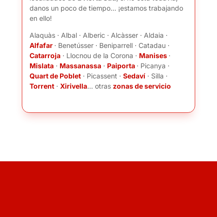
danos un poco de tiempo... ¡estamos trabajando
en ello!
Alaquàs · Albal · Alberic · Alcàsser · Aldaia ·
Alfafar
· Benetússer · Beniparrell · Catadau ·
Catarroja
· Llocnou de la Corona ·
Manises
·
Mislata
·
Massanassa
·
Paiporta
· Picanya ·
Quart de Poblet
· Picassent ·
Sedaví
· Silla ·
Torrent
·
Xirivella
... otras
zonas de servicio