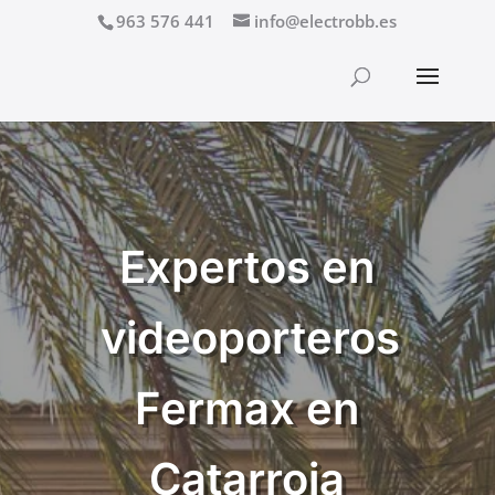
963 576 441
info@electrobb.es
Expertos en
videoporteros
Fermax en
Catarroja