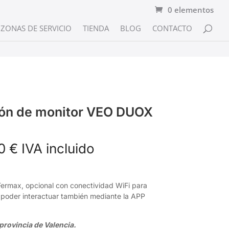
0 elementos
ZONAS DE SERVICIO
TIENDA
BLOG
CONTACTO
ción de monitor VEO DUOX
Rango
60
€
IVA incluido
de
precios:
desde
Fermax, opcional con conectividad WiFi para
223,25 €
y poder interactuar también mediante la APP
hasta
265,60 €
rovincia de Valencia.