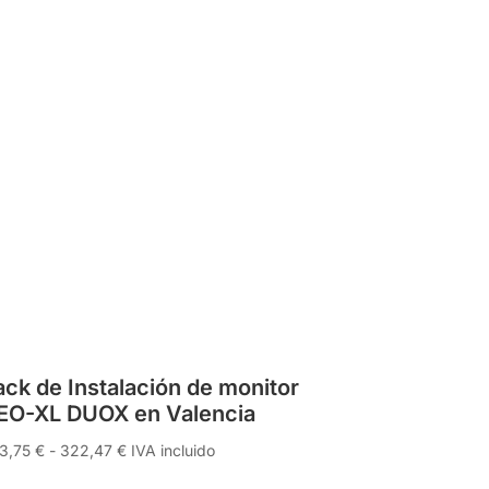
ack de Instalación de monitor
EO-XL DUOX en Valencia
Rango
3,75
€
-
322,47
€
IVA incluido
de