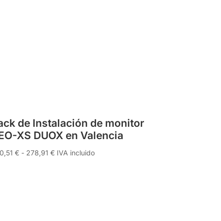
ack de Instalación de monitor
EO-XS DUOX en Valencia
Rango
0,51
€
-
278,91
€
IVA incluido
de
precios:
desde
230,51 €
hasta
278,91 €