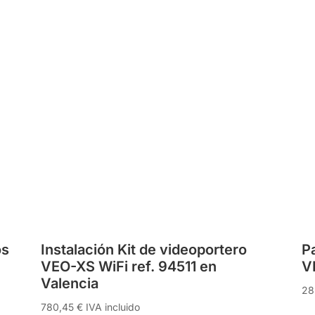
os
Instalación Kit de videoportero
P
VEO-XS WiFi ref. 94511 en
V
Valencia
28
780,45
€
IVA incluido