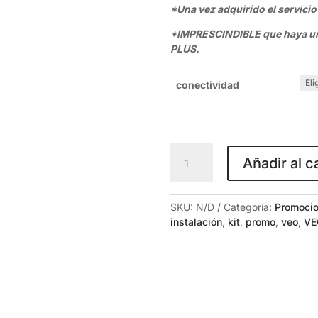
*Una vez adquirido el servicio
*IMPRESCINDIBLE que haya una
PLUS.
conectividad
Pack
Añadir al c
de
Instalación
de
SKU:
N/D
Categoría:
Promoci
monitor
instalación
,
kit
,
promo
,
veo
,
VE
VEO
DUOX
en
Valencia
cantidad