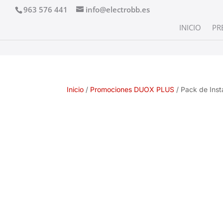
963 576 441
info@electrobb.es
INICIO
PR
Inicio
/
Promociones DUOX PLUS
/ Pack de Ins