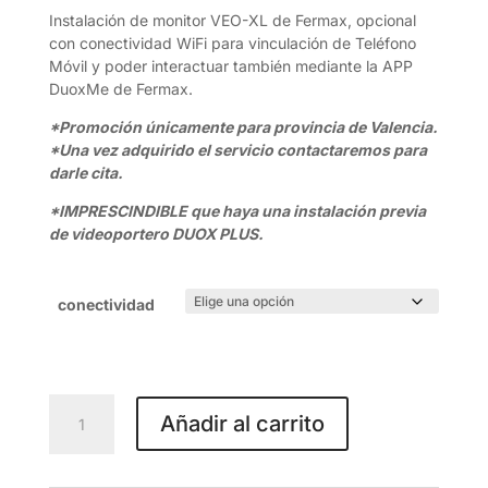
hasta
Instalación de monitor VEO-XL de Fermax, opcional
322,47 €
con conectividad WiFi para vinculación de Teléfono
Móvil y poder interactuar también mediante la APP
DuoxMe de Fermax.
*Promoción únicamente para provincia de Valencia.
*Una vez adquirido el servicio contactaremos para
darle cita.
*IMPRESCINDIBLE que haya una instalación previa
de videoportero DUOX PLUS.
conectividad
Pack
Añadir al carrito
de
Instalación
de