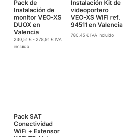
Pack de
Instalación Kit de
Instalación de
videoportero
monitor VEO-XS
VEO-XS WiFi ref.
DUOX en
94511 en Valencia
Valencia
780,45
€
IVA incluido
Rango
230,51
€
-
278,91
€
IVA
de
incluido
precios:
desde
230,51 €
hasta
278,91 €
Pack SAT
Conectividad
WiFi + Extensor