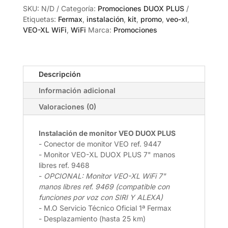
monitor
SKU:
N/D
Categoría:
Promociones DUOX PLUS
VEO-
Etiquetas:
Fermax
,
instalación
,
kit
,
promo
,
veo-xl
,
XL
VEO-XL WiFi
,
WiFi
Marca:
Promociones
DUOX
en
Valencia
cantidad
Descripción
Información adicional
Valoraciones (0)
Instalación de monitor VEO DUOX PLUS
- Conector de monitor VEO ref. 9447
- Monitor VEO-XL DUOX PLUS 7" manos
libres ref. 9468
-
OPCIONAL: Monitor VEO-XL WiFi 7"
manos libres ref. 9469 (compatible con
funciones por voz con SIRI Y ALEXA)
- M.O Servicio Técnico Oficial 1ª Fermax
- Desplazamiento (hasta 25 km)