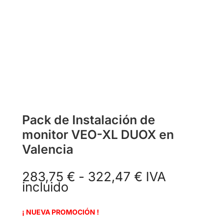
Pack de Instalación de
monitor VEO-XL DUOX en
Valencia
Rango
283,75
€
-
322,47
€
IVA
de
incluido
precios:
desde
¡ NUEVA PROMOCIÓN !
283,75 €