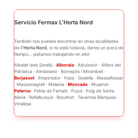
Servicio Fermax L'Horta Nord
También nos puedes encontrar en otras localidades
de
l'Horta Nord
, si no está todavía, danos un poco de
tiempo... ¡estamos trabajando en ello!
Albalat dels Sorells ·
Alboraia
· Albuixech · Alfara del
Patriarca · Almàssera · Bonrepòs i Mirambell ·
Burjassot
· Emperador · Foios · Godella · Massalfassar
· Massamagrell · Meliana ·
Moncada
· Museros ·
Paterna
· Pobla de Farnals · Puçol · Puig de Santa
Maria · Rafelbunyol · Rocafort · Tavernes Blanques ·
Vinalesa