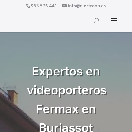
963 576 441
info@electrobb.es
Expertos en
videoporteros
Fermax en
Burjassot