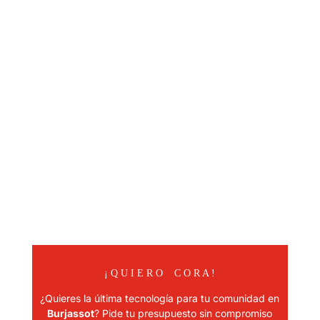
¡ Q U I E R O C O R A !
¿Quieres la última tecnología para tu comunidad en
Burjassot
? Pide tu presupuesto sin compromiso