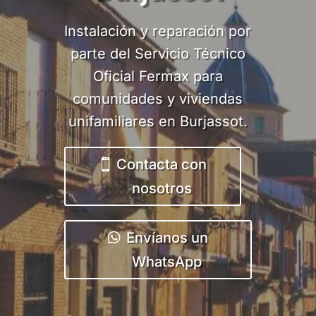
Instalación y reparación por
parte del Servicio Técnico
Oficial Fermax para
comunidades y viviendas
unifamiliares en Burjassot.
Contacta con
nosotros
Envíanos un
WhatsApp