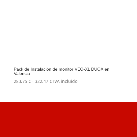
Pack de Instalación de monitor VEO-XL DUOX en
Valencia
Rango
283,75
€
-
322,47
€
IVA incluido
de
precios:
desde
283,75 €
hasta
322,47 €