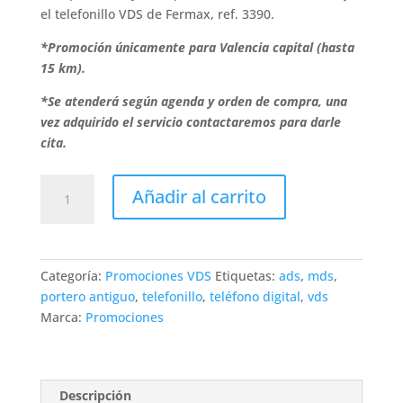
el telefonillo VDS de Fermax, ref. 3390.
*Promoción únicamente para Valencia capital (hasta
15 km).
*Se atenderá según agenda y orden de compra, una
vez adquirido el servicio contactaremos para darle
cita.
Cambio
Añadir al carrito
de
telefonillo
digital
VDS
Categoría:
Promociones VDS
Etiquetas:
ads
,
mds
,
en
portero antiguo
,
telefonillo
,
teléfono digital
,
vds
Valencia
Marca:
Promociones
cantidad
Descripción