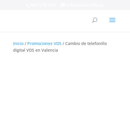
963 576 441
info@electrobb.es
Inicio
/
Promociones VDS
/ Cambio de telefonillo
digital VDS en Valencia